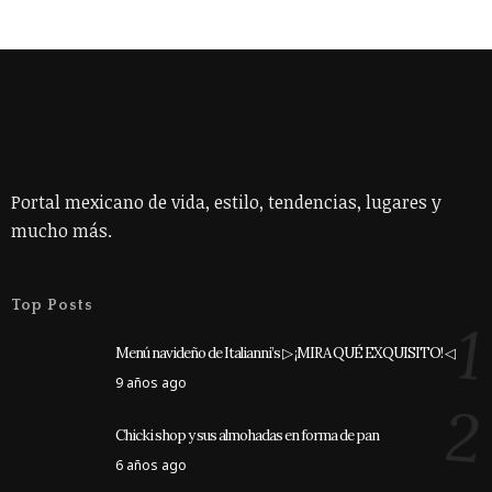
Portal mexicano de vida, estilo, tendencias, lugares y
mucho más.
Top Posts
1
Menú navideño de Italianni’s ▷ ¡MIRA QUÉ EXQUISITO! ◁
9 años ago
2
Chicki shop y sus almohadas en forma de pan
6 años ago