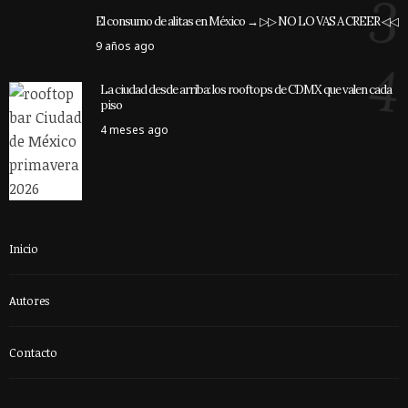
3
El consumo de alitas en México → ▷▷ NO LO VAS A CREER ◁◁
9 años ago
4
La ciudad desde arriba: los rooftops de CDMX que valen cada
piso
4 meses ago
Inicio
Autores
Contacto