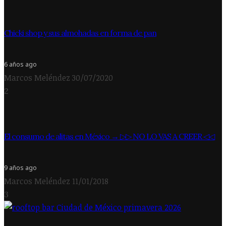
Chicki shop y sus almohadas en forma de pan
6 años ago
Marcos Meléndez
30/07/2020
2
El consumo de alitas en México → ▷▷ NO LO VAS A CREER ◁◁
9 años ago
Marcos Meléndez
11/01/2018
3