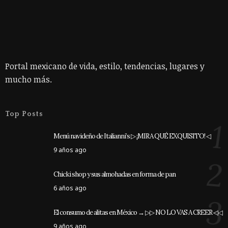
Portal mexicano de vida, estilo, tendencias, lugares y
mucho más.
Top Posts
1
Menú navideño de Italianni’s ▷ ¡MIRA QUÉ EXQUISITO! ◁
9 años ago
2
Chicki shop y sus almohadas en forma de pan
6 años ago
3
El consumo de alitas en México → ▷▷ NO LO VAS A CREER ◁◁
9 años ago