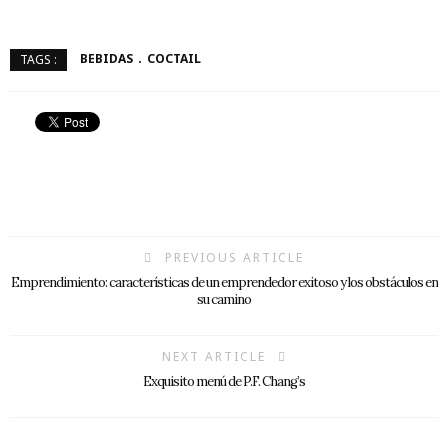
BEBIDAS
COCTAIL
TAGS :
PREVIOUS ARTICLE
Emprendimiento: características de un emprendedor exitoso y los obstáculos en
su camino
NEXT ARTICLE
Exquisito menú de P.F. Chang’s