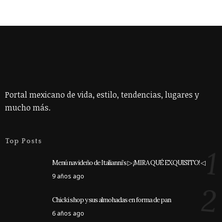
Portal mexicano de vida, estilo, tendencias, lugares y
mucho más.
Top Posts
1
Menú navideño de Italianni’s ▷ ¡MIRA QUÉ EXQUISITO! ◁
9 años ago
2
Chicki shop y sus almohadas en forma de pan
6 años ago