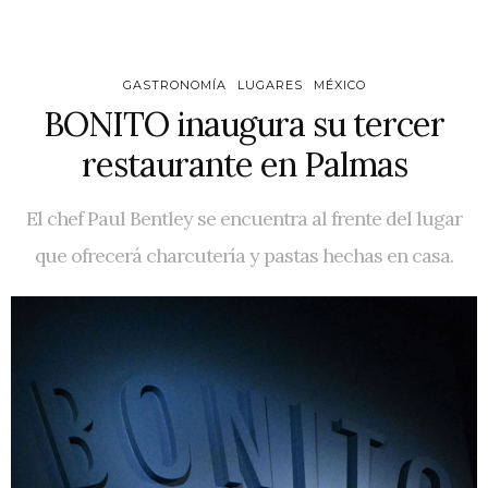
GASTRONOMÍA
LUGARES
MÉXICO
BONITO inaugura su tercer
restaurante en Palmas
El chef Paul Bentley se encuentra al frente del lugar
que ofrecerá charcutería y pastas hechas en casa.