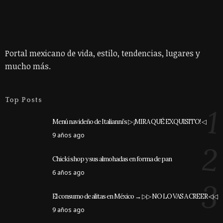
Portal mexicano de vida, estilo, tendencias, lugares y
mucho más.
Top Posts
1
Menú navideño de Italianni’s ▷ ¡MIRA QUÉ EXQUISITO! ◁
9 años ago
2
Chicki shop y sus almohadas en forma de pan
6 años ago
3
El consumo de alitas en México → ▷▷ NO LO VAS A CREER ◁◁
9 años ago