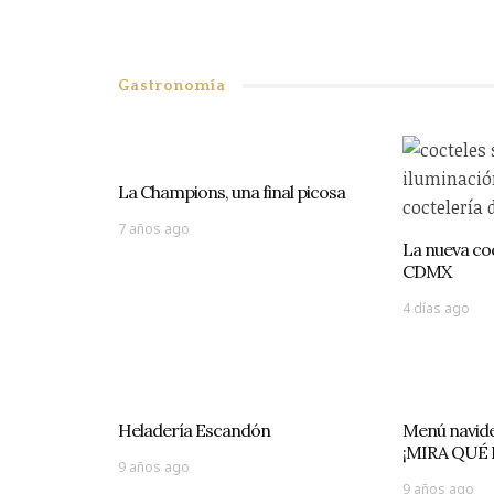
Gastronomía
La Champions, una final picosa
7 años ago
La nueva coc
CDMX
4 días ago
Heladería Escandón
Menú navideñ
¡MIRA QUÉ 
9 años ago
9 años ago