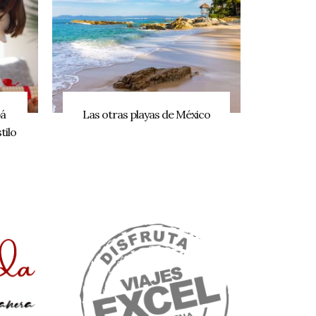
pá
Las otras playas de México
tilo