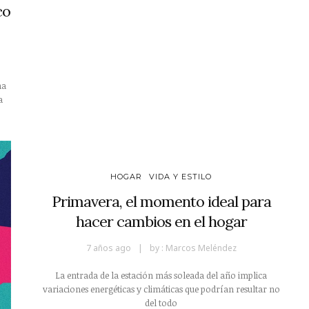
co
na
a
HOGAR
VIDA Y ESTILO
Primavera, el momento ideal para
hacer cambios en el hogar
7 años ago
by :
Marcos Meléndez
La entrada de la estación más soleada del año implica
variaciones energéticas y climáticas que podrían resultar no
del todo