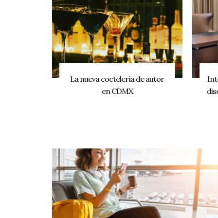
La nueva coctelería de autor
Int
en CDMX
dis