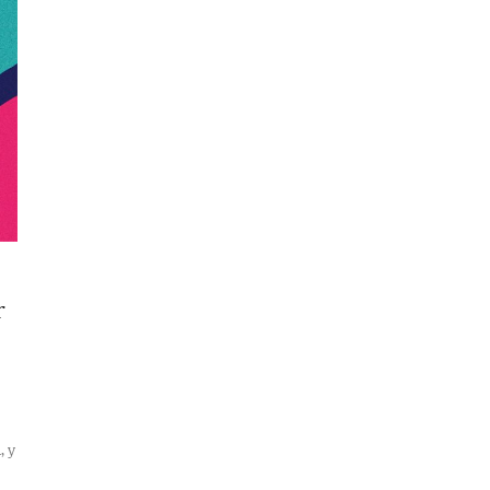
r
, y