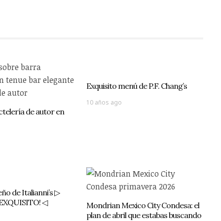
Exquisito menú de P.F. Chang’s
10 años ago
telería de autor en
o de Italianni’s ▷
EXQUISITO! ◁
Mondrian Mexico City Condesa: el
plan de abril que estabas buscando