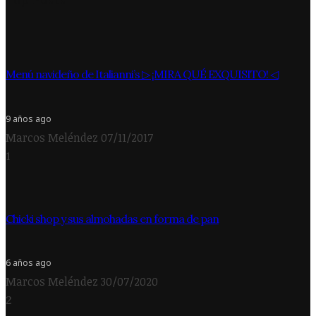
Menú navideño de Italianni’s ▷ ¡MIRA QUÉ EXQUISITO! ◁
9 años ago
Marcos Meléndez
07/11/2017
1
Chicki shop y sus almohadas en forma de pan
6 años ago
Marcos Meléndez
30/07/2020
2