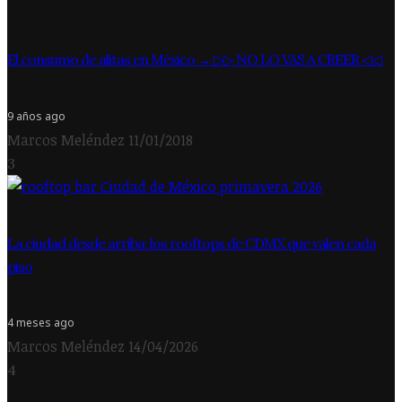
El consumo de alitas en México → ▷▷ NO LO VAS A CREER ◁◁
9 años ago
Marcos Meléndez
11/01/2018
3
La ciudad desde arriba: los rooftops de CDMX que valen cada
piso
4 meses ago
Marcos Meléndez
14/04/2026
4